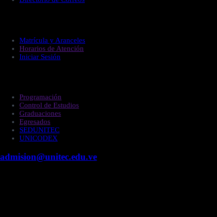
Administración
Matrícula y Aranceles
Horarios de Atención
Iniciar Sesión
Estudiantes
Programación
Control de Estudios
Graduaciones
Egresados
SEDUNITEC
UNICODEX
admision@unitec.edu.ve
Contacto
Campus Guacara
Vía Aragüita a 2km de la Carretera Nacional Guacara