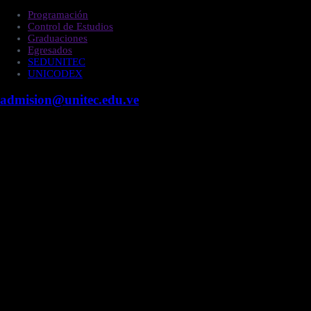
Programación
Control de Estudios
Graduaciones
Egresados
SEDUNITEC
UNICODEX
admision@unitec.edu.ve
Contacto
Campus Guacara
Vía Aragüita a 2km de la Carretera Nacional Guacara
- Los Guayos, Guacara, Edo. Carabobo.
+58 424 453.27.09
Campus Valencia
Fundación Cipriano Jiménez Macías, Urb. Prebo,