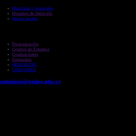
Matrícula y Aranceles
Horarios de Atención
Iniciar Sesión
Estudiantes
Programación
Control de Estudios
Graduaciones
Egresados
SEDUNITEC
UNICODEX
admision@unitec.edu.ve
Contacto
Campus Guacara
Vía Aragüita a 2km de la Carretera Nacional Guacara
- Los Guayos, Guacara, Edo. Carabobo.