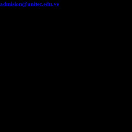
admision@unitec.edu.ve
Contacto
Campus Guacara
Vía Aragüita a 2km de la Carretera Nacional Guacara
- Los Guayos, Guacara, Edo. Carabobo.
+58 424 453.27.09
Campus Valencia
Fundación Cipriano Jiménez Macías, Urb. Prebo,
Valencia, Edo. Carabobo.
Núcleo Caracas