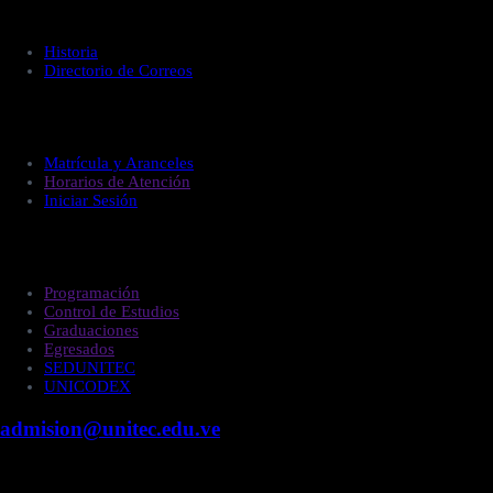
Acerca de UNITEC
Historia
Directorio de Correos
Administración
Matrícula y Aranceles
Horarios de Atención
Iniciar Sesión
Estudiantes
Programación
Control de Estudios
Graduaciones
Egresados
SEDUNITEC
UNICODEX
admision@unitec.edu.ve
Contacto