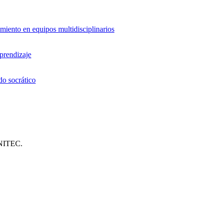
miento en equipos multidisciplinarios
aprendizaje
do socrático
UNITEC.