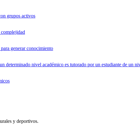
con grupos activos
a complejidad
os para generar conocimiento
 determinado nivel académico es tutorado por un estudiante de un niv
micos
urales y deportivos.