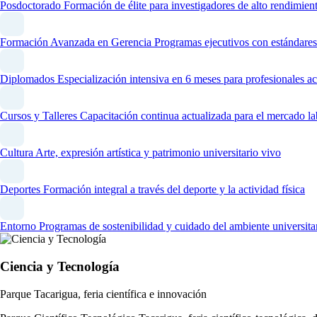
Posdoctorado
Formación de élite para investigadores de alto rendimien
Formación Avanzada en Gerencia
Programas ejecutivos con estándares
Diplomados
Especialización intensiva en 6 meses para profesionales ac
Cursos y Talleres
Capacitación continua actualizada para el mercado la
Cultura
Arte, expresión artística y patrimonio universitario vivo
Deportes
Formación integral a través del deporte y la actividad física
Entorno
Programas de sostenibilidad y cuidado del ambiente universita
Ciencia y Tecnología
Parque Tacarigua, feria científica e innovación