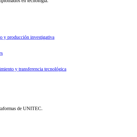
 diplomados en tecnología.
o y producción investigativa
es
iento y transferencia tecnológica
plataformas de UNITEC.