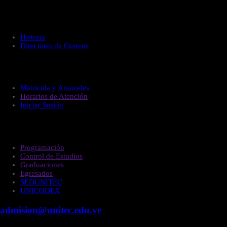
Acerca de UNITEC
Historia
Directorio de Correos
Administración
Matrícula y Aranceles
Horarios de Atención
Iniciar Sesión
Estudiantes
Programación
Control de Estudios
Graduaciones
Egresados
SEDUNITEC
UNICODEX
admision@unitec.edu.ve