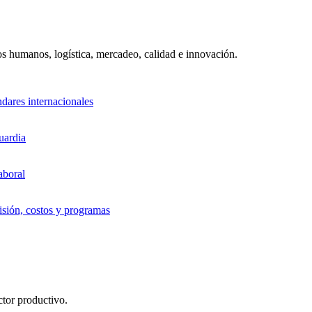
sos humanos, logística, mercadeo, calidad e innovación.
ndares internacionales
uardia
aboral
sión, costos y programas
ctor productivo.