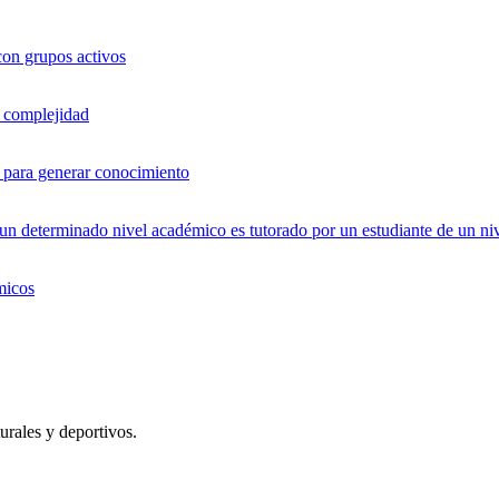
con grupos activos
a complejidad
os para generar conocimiento
 determinado nivel académico es tutorado por un estudiante de un niv
micos
urales y deportivos.