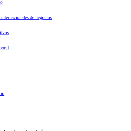
to
 internacionales de negocios
tivos
boral
rio