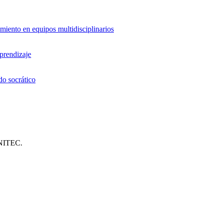
miento en equipos multidisciplinarios
aprendizaje
do socrático
UNITEC.