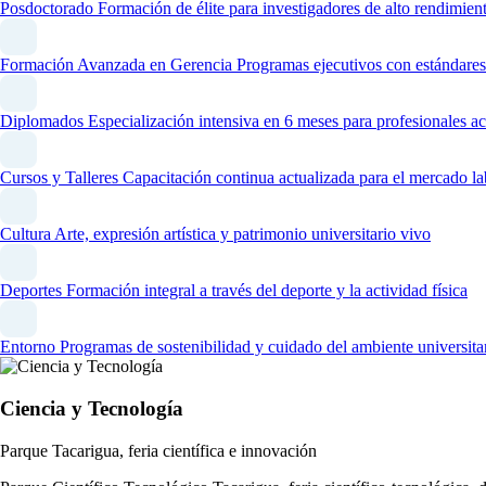
Posdoctorado
Formación de élite para investigadores de alto rendimien
Formación Avanzada en Gerencia
Programas ejecutivos con estándares
Diplomados
Especialización intensiva en 6 meses para profesionales ac
Cursos y Talleres
Capacitación continua actualizada para el mercado la
Cultura
Arte, expresión artística y patrimonio universitario vivo
Deportes
Formación integral a través del deporte y la actividad física
Entorno
Programas de sostenibilidad y cuidado del ambiente universita
Ciencia y Tecnología
Parque Tacarigua, feria científica e innovación