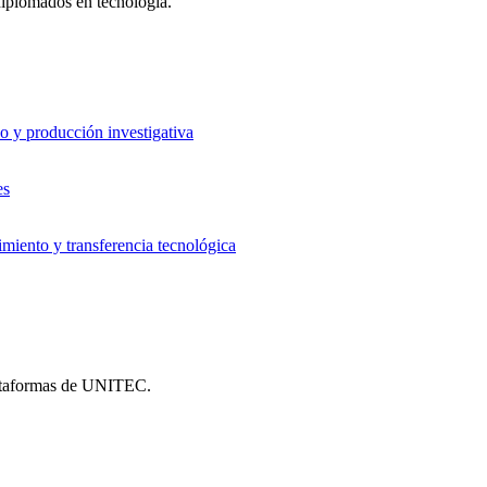
 diplomados en tecnología.
o y producción investigativa
es
iento y transferencia tecnológica
plataformas de UNITEC.