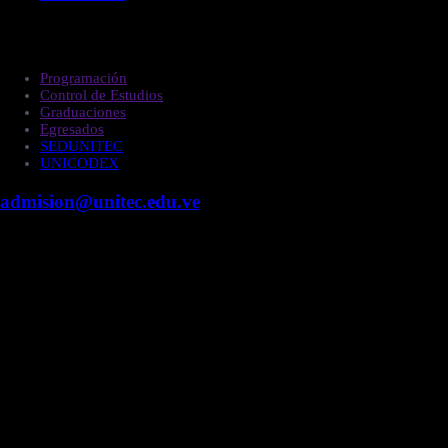
Estudiantes
Programación
Control de Estudios
Graduaciones
Egresados
SEDUNITEC
UNICODEX
admision@unitec.edu.ve
Contacto
Campus Guacara
Vía Aragüita a 2km de la Carretera Nacional Guacara
- Los Guayos, Guacara, Edo. Carabobo.
+58 424 453.27.09