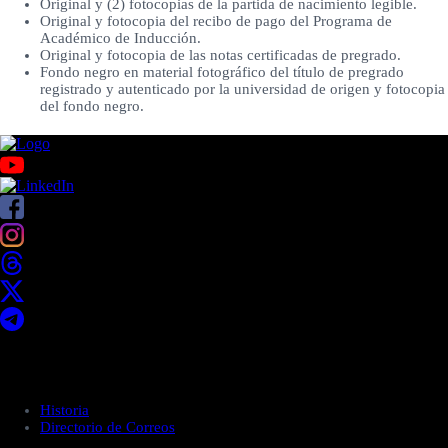
Original y (2) fotocopias de la partida de nacimiento legible.
Original y fotocopia del recibo de pago del Programa de
Académico de Inducción.
Original y fotocopia de las notas certificadas de pregrado.
Fondo negro en material fotográfico del título de pregrado
registrado y autenticado por la universidad de origen y fotocopia
del fondo negro.
Acerca de UNITEC
Historia
Directorio de Correos