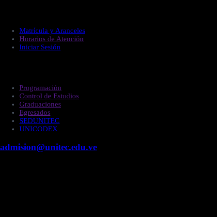
Administración
Matrícula y Aranceles
Horarios de Atención
Iniciar Sesión
Estudiantes
Programación
Control de Estudios
Graduaciones
Egresados
SEDUNITEC
UNICODEX
admision@unitec.edu.ve
Contacto
Campus Guacara
Vía Aragüita a 2km de la Carretera Nacional Guacara