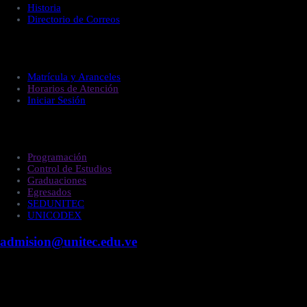
Historia
Directorio de Correos
Administración
Matrícula y Aranceles
Horarios de Atención
Iniciar Sesión
Estudiantes
Programación
Control de Estudios
Graduaciones
Egresados
SEDUNITEC
UNICODEX
admision@unitec.edu.ve
Contacto
Campus Guacara