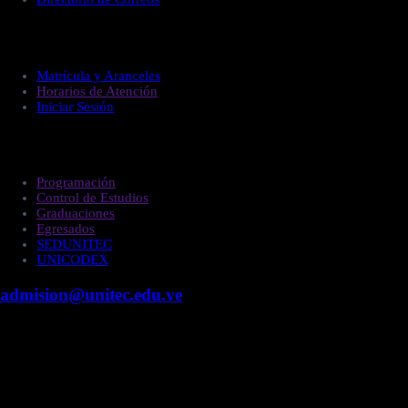
Administración
Matrícula y Aranceles
Horarios de Atención
Iniciar Sesión
Estudiantes
Programación
Control de Estudios
Graduaciones
Egresados
SEDUNITEC
UNICODEX
admision@unitec.edu.ve
Contacto
Campus Guacara
Vía Aragüita a 2km de la Carretera Nacional Guacara