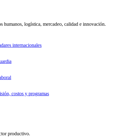
sos humanos, logística, mercadeo, calidad e innovación.
ndares internacionales
uardia
aboral
sión, costos y programas
ctor productivo.