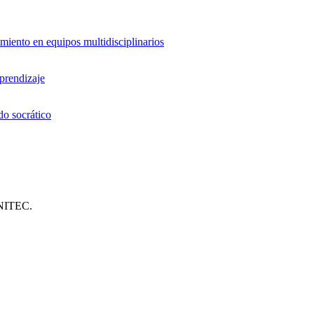
miento en equipos multidisciplinarios
aprendizaje
do socrático
UNITEC.