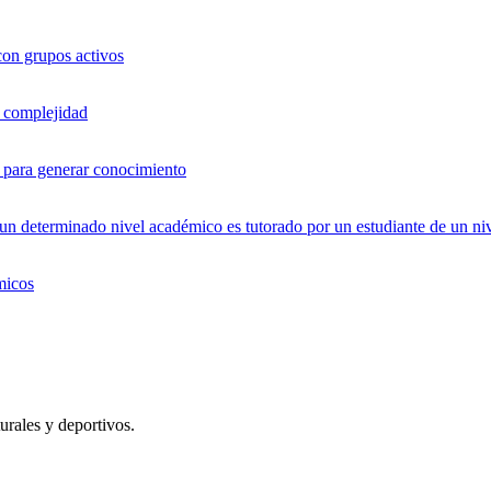
con grupos activos
a complejidad
os para generar conocimiento
 determinado nivel académico es tutorado por un estudiante de un niv
micos
urales y deportivos.