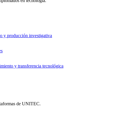
 diplomados en tecnología.
o y producción investigativa
es
iento y transferencia tecnológica
plataformas de UNITEC.