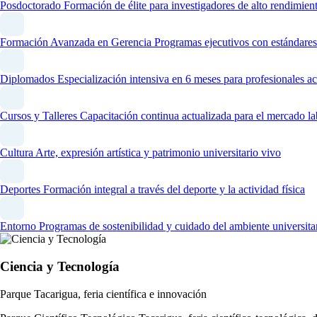
Posdoctorado
Formación de élite para investigadores de alto rendimien
Formación Avanzada en Gerencia
Programas ejecutivos con estándares
Diplomados
Especialización intensiva en 6 meses para profesionales ac
Cursos y Talleres
Capacitación continua actualizada para el mercado la
Cultura
Arte, expresión artística y patrimonio universitario vivo
Deportes
Formación integral a través del deporte y la actividad física
Entorno
Programas de sostenibilidad y cuidado del ambiente universita
Ciencia y Tecnología
Parque Tacarigua, feria científica e innovación