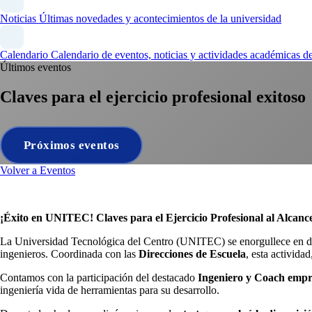
Noticias
Últimas novedades y acontecimientos de la universidad
Calendario
Calendario de eventos, noticias y actividades académicas
Últimos eventos
Claves para el ejercicio profesional exitoso
Próximos eventos
Volver a Eventos
¡Éxito en UNITEC! Claves para el Ejercicio Profesional al Alcanc
La Universidad Tecnológica del Centro (UNITEC) se enorgullece en des
ingenieros. Coordinada con las
Direcciones de Escuela
, esta activida
Contamos con la participación del destacado
Ingeniero y Coach empr
ingeniería vida de herramientas para su desarrollo.