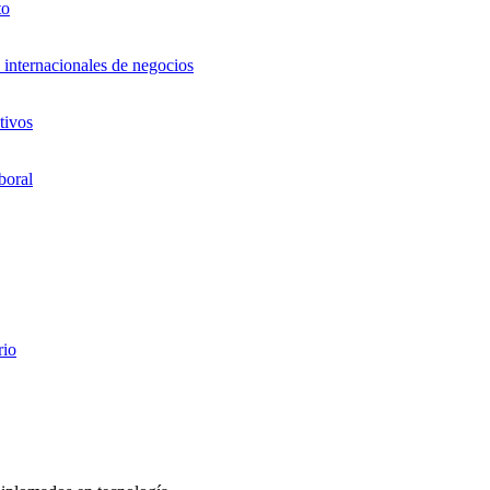
to
 internacionales de negocios
tivos
boral
rio