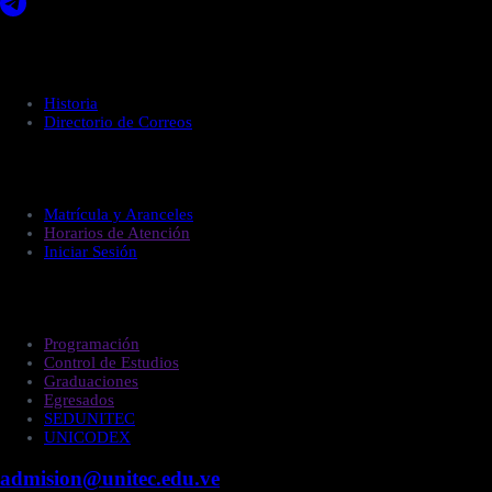
Acerca de UNITEC
Historia
Directorio de Correos
Administración
Matrícula y Aranceles
Horarios de Atención
Iniciar Sesión
Estudiantes
Programación
Control de Estudios
Graduaciones
Egresados
SEDUNITEC
UNICODEX
admision@unitec.edu.ve