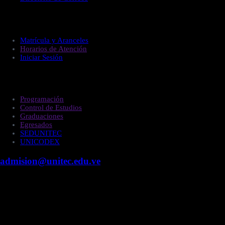
Administración
Matrícula y Aranceles
Horarios de Atención
Iniciar Sesión
Estudiantes
Programación
Control de Estudios
Graduaciones
Egresados
SEDUNITEC
UNICODEX
admision@unitec.edu.ve
Contacto
Campus Guacara
Vía Aragüita a 2km de la Carretera Nacional Guacara