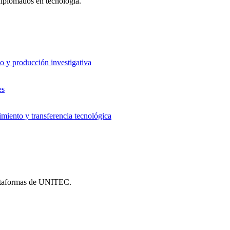
 diplomados en tecnología.
o y producción investigativa
es
iento y transferencia tecnológica
plataformas de UNITEC.