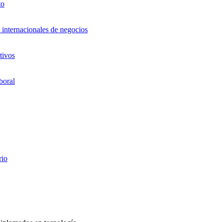
to
 internacionales de negocios
tivos
boral
rio