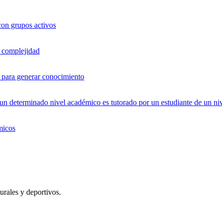
con grupos activos
a complejidad
os para generar conocimiento
 determinado nivel académico es tutorado por un estudiante de un niv
micos
urales y deportivos.