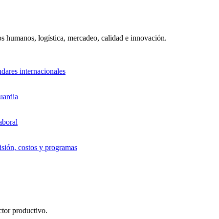
sos humanos, logística, mercadeo, calidad e innovación.
ndares internacionales
uardia
aboral
sión, costos y programas
ctor productivo.