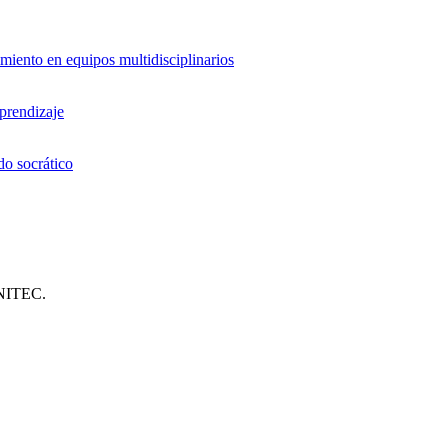
miento en equipos multidisciplinarios
aprendizaje
do socrático
UNITEC.