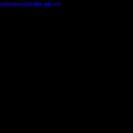
admision@unitec.edu.ve
Contacto
Campus Guacara
Vía Aragüita a 2km de la Carretera Nacional Guacara
- Los Guayos, Guacara, Edo. Carabobo.
+58 424 453.27.09
Campus Valencia
Fundación Cipriano Jiménez Macías, Urb. Prebo,
Valencia, Edo. Carabobo.
Núcleo Caracas