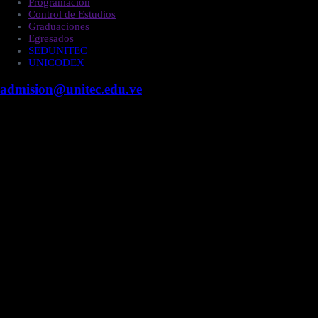
Programación
Control de Estudios
Graduaciones
Egresados
SEDUNITEC
UNICODEX
admision@unitec.edu.ve
Contacto
Campus Guacara
Vía Aragüita a 2km de la Carretera Nacional Guacara
- Los Guayos, Guacara, Edo. Carabobo.
+58 424 453.27.09
Campus Valencia
Fundación Cipriano Jiménez Macías, Urb. Prebo,