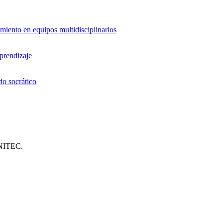
miento en equipos multidisciplinarios
aprendizaje
do socrático
UNITEC.