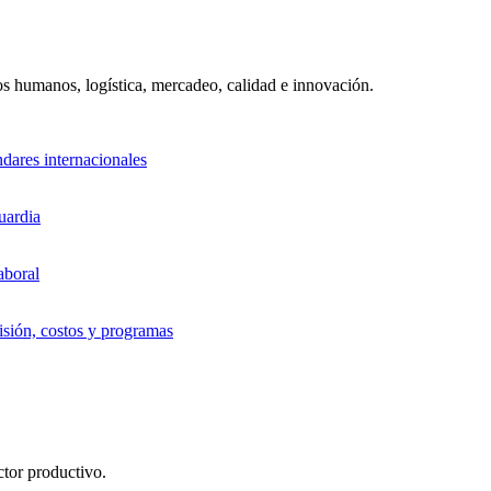
sos humanos, logística, mercadeo, calidad e innovación.
ndares internacionales
uardia
aboral
sión, costos y programas
ctor productivo.