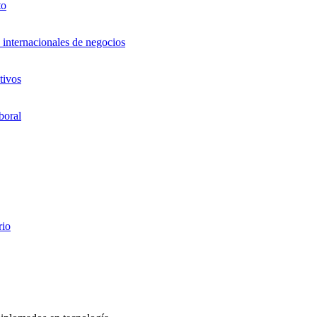
to
 internacionales de negocios
tivos
boral
rio