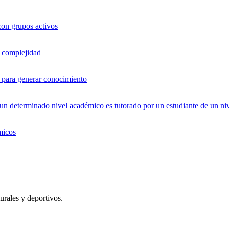
con grupos activos
a complejidad
os para generar conocimiento
 determinado nivel académico es tutorado por un estudiante de un niv
micos
urales y deportivos.