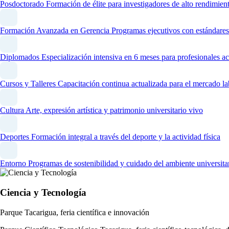
Posdoctorado
Formación de élite para investigadores de alto rendimien
Formación Avanzada en Gerencia
Programas ejecutivos con estándares
Diplomados
Especialización intensiva en 6 meses para profesionales ac
Cursos y Talleres
Capacitación continua actualizada para el mercado la
Cultura
Arte, expresión artística y patrimonio universitario vivo
Deportes
Formación integral a través del deporte y la actividad física
Entorno
Programas de sostenibilidad y cuidado del ambiente universita
Ciencia y Tecnología
Parque Tacarigua, feria científica e innovación