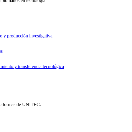
 diplomados en tecnología.
o y producción investigativa
es
iento y transferencia tecnológica
plataformas de UNITEC.