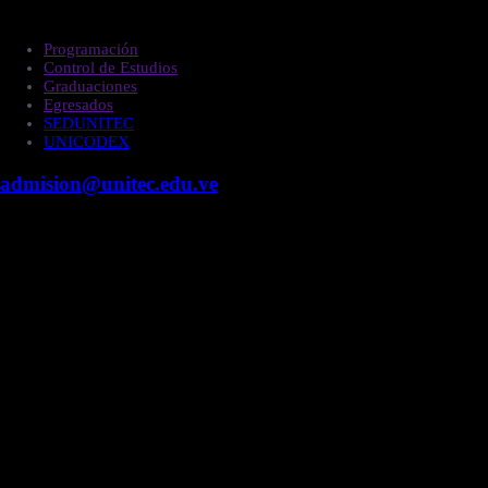
Estudiantes
Programación
Control de Estudios
Graduaciones
Egresados
SEDUNITEC
UNICODEX
admision@unitec.edu.ve
Contacto
Campus Guacara
Vía Aragüita a 2km de la Carretera Nacional Guacara
- Los Guayos, Guacara, Edo. Carabobo.
+58 424 453.27.09
Campus Valencia