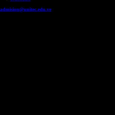
admision@unitec.edu.ve
Contacto
Campus Guacara
Vía Aragüita a 2km de la Carretera Nacional Guacara
- Los Guayos, Guacara, Edo. Carabobo.
+58 424 453.27.09
Campus Valencia
Fundación Cipriano Jiménez Macías, Urb. Prebo,
Valencia, Edo. Carabobo.
Núcleo Caracas