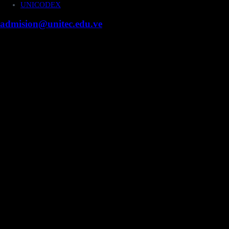
UNICODEX
admision@unitec.edu.ve
Contacto
Campus Guacara
Vía Aragüita a 2km de la Carretera Nacional Guacara
- Los Guayos, Guacara, Edo. Carabobo.
+58 424 453.27.09
Campus Valencia
Fundación Cipriano Jiménez Macías, Urb. Prebo,
Valencia, Edo. Carabobo.