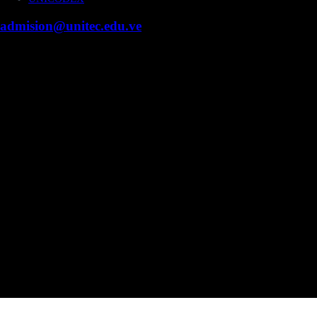
admision@unitec.edu.ve
Contacto
Campus Guacara
Vía Aragüita a 2km de la Carretera Nacional Guacara
- Los Guayos, Guacara, Edo. Carabobo.
+58 424 453.27.09
Campus Valencia
Fundación Cipriano Jiménez Macías, Urb. Prebo,
Valencia, Edo. Carabobo.
Núcleo Caracas