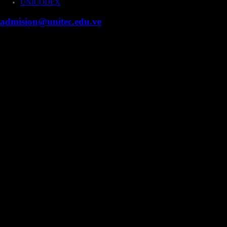
UNICODEX
admision@unitec.edu.ve
Contacto
Campus Guacara
Vía Aragüita a 2km de la Carretera Nacional Guacara
- Los Guayos, Guacara, Edo. Carabobo.
+58 424 453.27.09
Campus Valencia
Fundación Cipriano Jiménez Macías, Urb. Prebo,
Valencia, Edo. Carabobo.
Núcleo Caracas