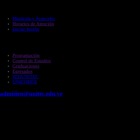
Administración
Matrícula y Aranceles
Horarios de Atención
Iniciar Sesión
Estudiantes
Programación
Control de Estudios
Graduaciones
Egresados
SEDUNITEC
UNICODEX
admision@unitec.edu.ve
Contacto
Campus Guacara
Vía Aragüita a 2km de la Carretera Nacional Guacara
- Los Guayos, Guacara, Edo. Carabobo.