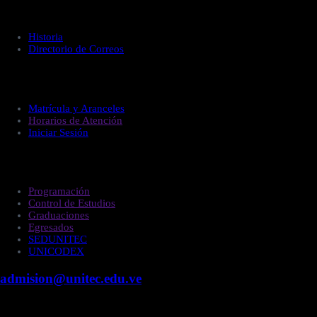
Acerca de UNITEC
Historia
Directorio de Correos
Administración
Matrícula y Aranceles
Horarios de Atención
Iniciar Sesión
Estudiantes
Programación
Control de Estudios
Graduaciones
Egresados
SEDUNITEC
UNICODEX
admision@unitec.edu.ve
Contacto