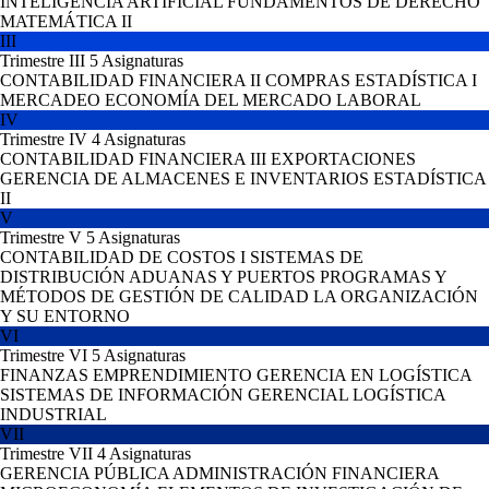
INTELIGENCIA ARTIFICIAL
FUNDAMENTOS DE DERECHO
MATEMÁTICA II
III
Trimestre III
5 Asignaturas
CONTABILIDAD FINANCIERA II
COMPRAS
ESTADÍSTICA I
MERCADEO
ECONOMÍA DEL MERCADO LABORAL
IV
Trimestre IV
4 Asignaturas
CONTABILIDAD FINANCIERA III
EXPORTACIONES
GERENCIA DE ALMACENES E INVENTARIOS
ESTADÍSTICA
II
V
Trimestre V
5 Asignaturas
CONTABILIDAD DE COSTOS I
SISTEMAS DE
DISTRIBUCIÓN
ADUANAS Y PUERTOS
PROGRAMAS Y
MÉTODOS DE GESTIÓN DE CALIDAD
LA ORGANIZACIÓN
Y SU ENTORNO
VI
Trimestre VI
5 Asignaturas
FINANZAS
EMPRENDIMIENTO
GERENCIA EN LOGÍSTICA
SISTEMAS DE INFORMACIÓN GERENCIAL
LOGÍSTICA
INDUSTRIAL
VII
Trimestre VII
4 Asignaturas
GERENCIA PÚBLICA
ADMINISTRACIÓN FINANCIERA