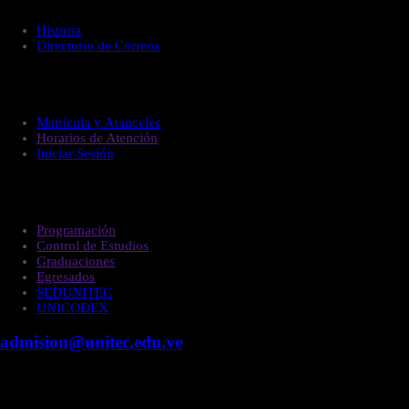
Historia
Directorio de Correos
Administración
Matrícula y Aranceles
Horarios de Atención
Iniciar Sesión
Estudiantes
Programación
Control de Estudios
Graduaciones
Egresados
SEDUNITEC
UNICODEX
admision@unitec.edu.ve
Contacto