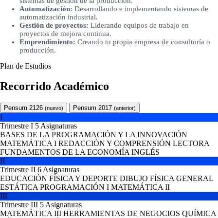
sistemas de gestión de la producción.
Automatización:
Desarrollando e implementando sistemas de
automatización industrial.
Gestión de proyectos:
Liderando equipos de trabajo en
proyectos de mejora continua.
Emprendimiento:
Creando tu propia empresa de consultoría o
producción.
Plan de Estudios
Recorrido Académico
Pensum 2126
Pensum 2017
(nuevo)
(anterior)
I
Trimestre I
5 Asignaturas
BASES DE LA PROGRAMACIÓN Y LA INNOVACIÓN
MATEMÁTICA I
REDACCIÓN Y COMPRENSIÓN LECTORA
FUNDAMENTOS DE LA ECONOMÍA
INGLÉS
II
Trimestre II
6 Asignaturas
EDUCACIÓN FÍSICA Y DEPORTE
DIBUJO
FÍSICA GENERAL
ESTÁTICA
PROGRAMACIÓN I
MATEMÁTICA II
III
Trimestre III
5 Asignaturas
MATEMÁTICA III
HERRAMIENTAS DE NEGOCIOS
QUÍMICA