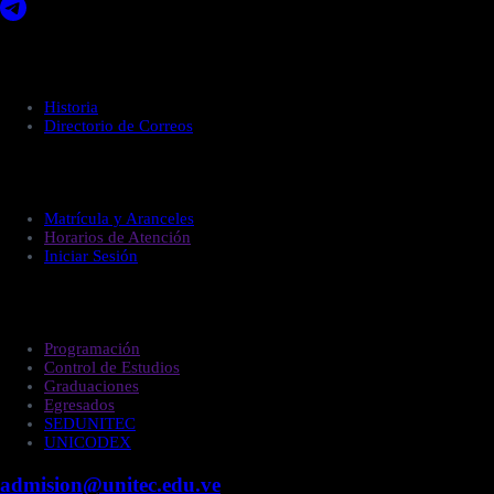
Acerca de UNITEC
Historia
Directorio de Correos
Administración
Matrícula y Aranceles
Horarios de Atención
Iniciar Sesión
Estudiantes
Programación
Control de Estudios
Graduaciones
Egresados
SEDUNITEC
UNICODEX
admision@unitec.edu.ve