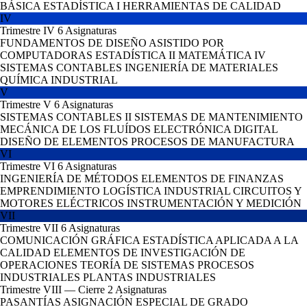
BÁSICA
ESTADÍSTICA I
HERRAMIENTAS DE CALIDAD
IV
Trimestre IV
6 Asignaturas
FUNDAMENTOS DE DISEÑO ASISTIDO POR
COMPUTADORAS
ESTADÍSTICA II
MATEMÁTICA IV
SISTEMAS CONTABLES
INGENIERÍA DE MATERIALES
QUÍMICA INDUSTRIAL
V
Trimestre V
6 Asignaturas
SISTEMAS CONTABLES II
SISTEMAS DE MANTENIMIENTO
MECÁNICA DE LOS FLUÍDOS
ELECTRÓNICA DIGITAL
DISEÑO DE ELEMENTOS
PROCESOS DE MANUFACTURA
VI
Trimestre VI
6 Asignaturas
INGENIERÍA DE MÉTODOS
ELEMENTOS DE FINANZAS
EMPRENDIMIENTO
LOGÍSTICA INDUSTRIAL
CIRCUITOS Y
MOTORES ELÉCTRICOS
INSTRUMENTACIÓN Y MEDICIÓN
VII
Trimestre VII
6 Asignaturas
COMUNICACIÓN GRÁFICA
ESTADÍSTICA APLICADA A LA
CALIDAD
ELEMENTOS DE INVESTIGACIÓN DE
OPERACIONES
TEORÍA DE SISTEMAS
PROCESOS
INDUSTRIALES
PLANTAS INDUSTRIALES
Trimestre VIII — Cierre
2 Asignaturas
PASANTÍAS
ASIGNACIÓN ESPECIAL DE GRADO