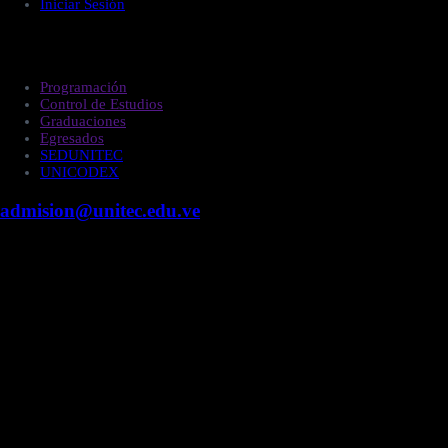
Iniciar Sesión
Estudiantes
Programación
Control de Estudios
Graduaciones
Egresados
SEDUNITEC
UNICODEX
admision@unitec.edu.ve
Contacto
Campus Guacara
Vía Aragüita a 2km de la Carretera Nacional Guacara
- Los Guayos, Guacara, Edo. Carabobo.
+58 424 453.27.09