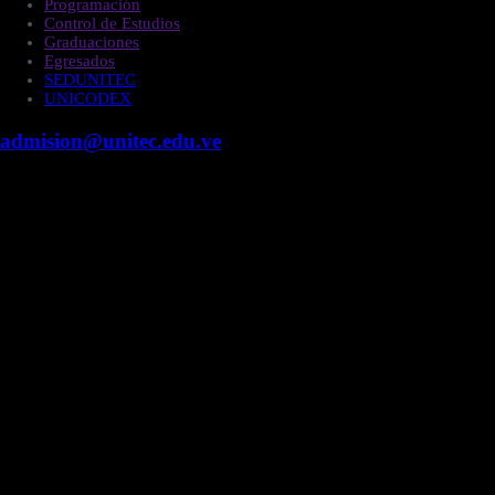
Programación
Control de Estudios
Graduaciones
Egresados
SEDUNITEC
UNICODEX
admision@unitec.edu.ve
Contacto
Campus Guacara
Vía Aragüita a 2km de la Carretera Nacional Guacara
- Los Guayos, Guacara, Edo. Carabobo.
+58 424 453.27.09
Campus Valencia
Fundación Cipriano Jiménez Macías, Urb. Prebo,