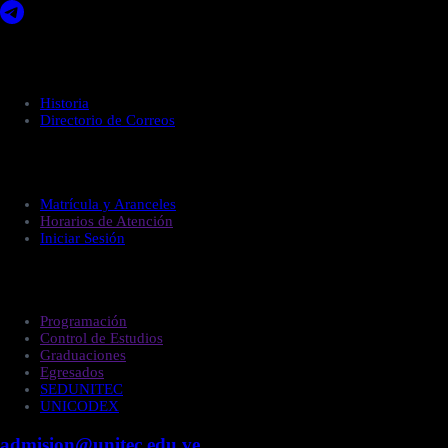
Acerca de UNITEC
Historia
Directorio de Correos
Administración
Matrícula y Aranceles
Horarios de Atención
Iniciar Sesión
Estudiantes
Programación
Control de Estudios
Graduaciones
Egresados
SEDUNITEC
UNICODEX
admision@unitec.edu.ve