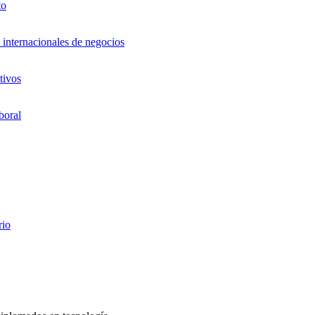
to
 internacionales de negocios
tivos
boral
rio