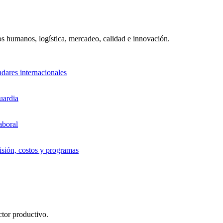
sos humanos, logística, mercadeo, calidad e innovación.
ndares internacionales
uardia
aboral
sión, costos y programas
ctor productivo.