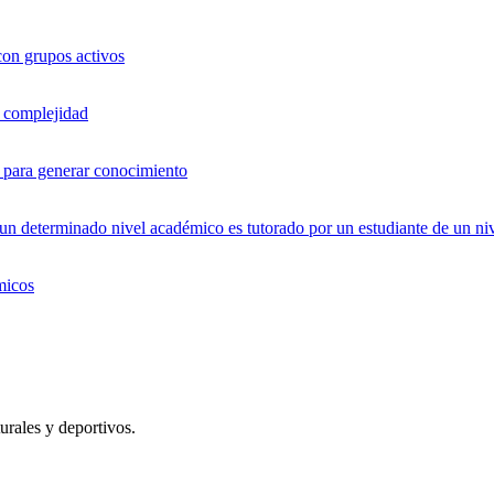
con grupos activos
a complejidad
os para generar conocimiento
 determinado nivel académico es tutorado por un estudiante de un niv
micos
urales y deportivos.