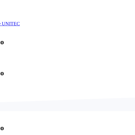
 de UNITEC
eo
eo
eo