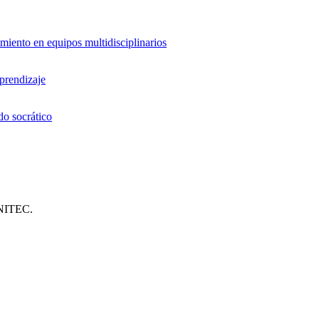
miento en equipos multidisciplinarios
aprendizaje
do socrático
UNITEC.