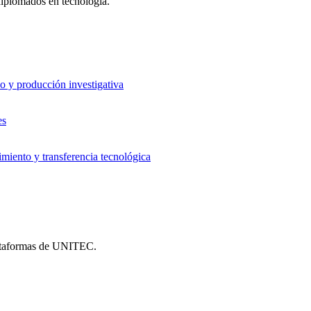
 diplomados en tecnología.
o y producción investigativa
es
iento y transferencia tecnológica
plataformas de UNITEC.