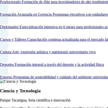
Posdoctorado
Formación de élite para investigadores de alto rendimien
Formación Avanzada en Gerencia
Programas ejecutivos con estándares
Diplomados
Especialización intensiva en 6 meses para profesionales ac
Cursos y Talleres
Capacitación continua actualizada para el mercado la
Cultura
Arte, expresión artística y patrimonio universitario vivo
Deportes
Formación integral a través del deporte y la actividad física
Entorno
Programas de sostenibilidad y cuidado del ambiente universita
Ciencia y Tecnología
Parque Tacarigua, feria científica e innovación